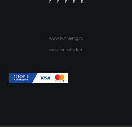
www.tv.fineeng.ro
www.techstock.ro
OI
ADVERTISING
JOBS
DESPRE COOKIES
POLIT