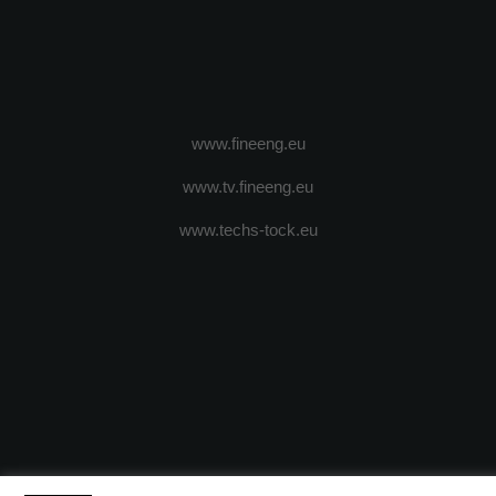
www.fineeng.eu
www.tv.fineeng.eu
www.techs-tock.eu
(c) 2024 - FineEngineeringMagazine. All rights reserved.
DESPRE N