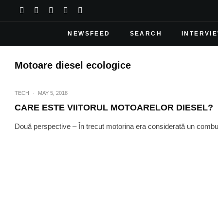
NEWSFEED
SEARCH
INTERVI
Motoare diesel ecologice
TECH
·
MAY 5, 2018
CARE ESTE VIITORUL MOTOARELOR DIESEL?
Două perspective – În trecut motorina era considerată un combusti