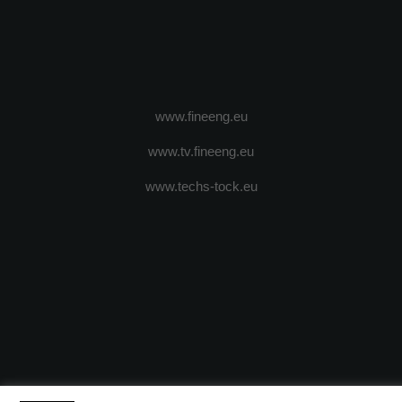
www.fineeng.eu
www.tv.fineeng.eu
www.techs-tock.eu
(c) 2024 - FineEngineeringMagazine. All rights reserved.
DESPRE N