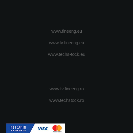
www.fineeng.eu
www.tv.fineeng.eu
www.techs-tock.eu
www.tv.fineeng.ro
www.techstock.ro