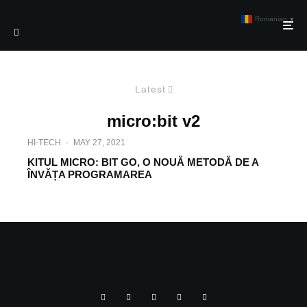
Romanian
▼
Latest
micro:bit v2
HI-TECH
·
MAY 27, 2021
KITUL MICRO: BIT GO, O NOUĂ METODĂ DE A
ÎNVĂȚA PROGRAMAREA