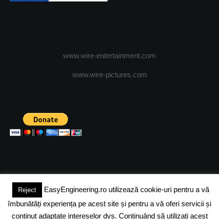
www.wire-entertainment.com
www.wire-pictures.com
EasyEngineering.ro utilizează cookie-uri pentru a vă
Reject
(c) 2024 - FineEngineeringMagazine. All rights reserved.
îmbunătăți experiența pe acest site și pentru a vă oferi servicii și
DESPRE NOI
ADVERTISING
JOBS
DESPRE COOKIES
conținut adaptate intereselor dvs. Continuând să utilizați acest