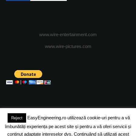
www.wire-entertainment.com
www.wire-pictures.com
EasyEngineering.ro utilizează cookie-uri pentru a vă
Reject
(c) 2024 - FineEngineeringMagazine. All rights reserved.
îmbunătăți experiența pe acest site și pentru a vă oferi servicii și
DESPRE NOI
ADVERTISING
JOBS
DESPRE COOKIES
conținut adaptate intereselor dvs. Continuând să utilizați acest