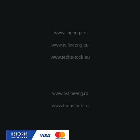
www.fineeng.eu
www.tv.fineeng.eu
www.techs-tock.eu
www.tv.fineeng.ro
www.techstock.ro