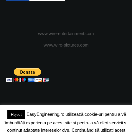
www.wire-entertainment.com
www.wire-pictures.com
EasyEngineering.ro utilizează cookie-uri pentru a vă
Reject
(c) 2024 - FineEngineeringMagazine. All rights reserved.
îmbunătăți experiența pe acest site și pentru a vă oferi servicii și
DESPRE NOI
ADVERTISING
JOBS
DESPRE COOKIES
conținut adaptate intereselor dvs. Continuând să utilizați acest