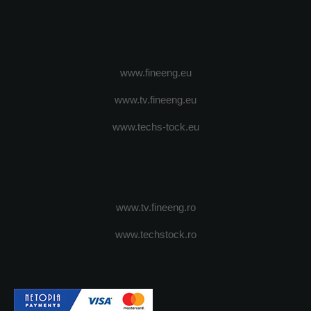
www.fineeng.eu
www.tv.fineeng.eu
www.techs-tock.eu
www.tv.fineeng.ro
www.techstock.ro