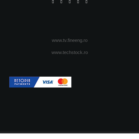
www.tv.fineeng.ro
www.techstock.ro
OI
ADVERTISING
JOBS
DESPRE COOKIES
POLIT