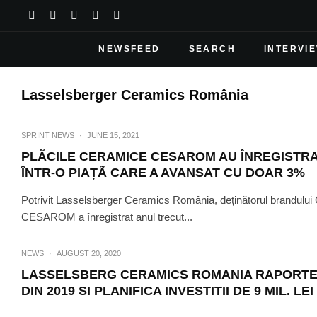
NEWSFEED
SEARCH
INTERVI
Lasselsberger Ceramics România
SPRINT NEWS
·
JUNE 15, 2021
PLÃCILE CERAMICE CESAROM AU ÎNREGISTRAT
ÎNTR-O PIAȚÃ CARE A AVANSAT CU DOAR 3%
Potrivit Lasselsberger Ceramics România, deținătorul brandului
CESAROM a înregistrat anul trecut...
NEWS
·
AUGUST 20, 2020
LASSELSBERG CERAMICS ROMANIA RAPORTEAZ
DIN 2019 SI PLANIFICA INVESTITII DE 9 MIL. L
SPRINT NEWS