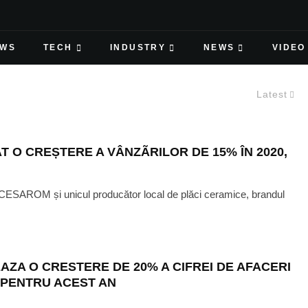
EWS
TECH
INDUSTRY
NEWS
VIDEO
Latest
 O CREȘTERE A VÂNZÃRILOR DE 15% ÎN 2020,
 CESAROM și unicul producător local de plăci ceramice, brandul
A O CRESTERE DE 20% A CIFREI DE AFACERI
EI PENTRU ACEST AN
·
MAY 12, 2020