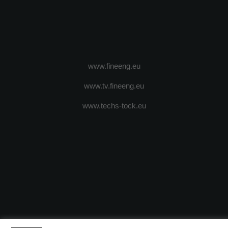
www.fineeng.eu
www.tv.fineeng.eu
www.techs-tock.eu
(c) 2024 - FineEngineeringMagazine. All rights reserved.
DESPRE N