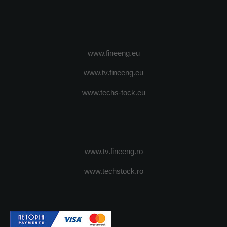
www.fineeng.eu
www.tv.fineeng.eu
www.techs-tock.eu
www.tv.fineeng.ro
www.techstock.ro