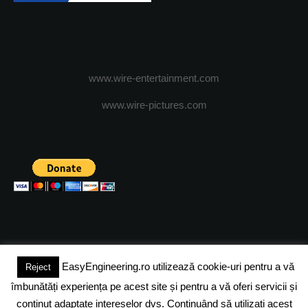
www.wire-entertainment.com
www.wire-pictures.com
EasyEngineering.ro utilizează cookie-uri pentru a vă
Reject
(c) 2024 - FineEngineeringMagazine. All rights reserved.
îmbunătăți experiența pe acest site și pentru a vă oferi servicii și
DESPRE NOI
ADVERTISING
JOBS
DESPRE COOKIES
conținut adaptate intereselor dvs. Continuând să utilizați acest