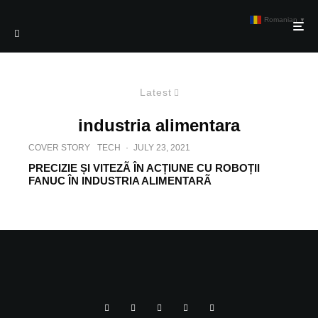
Romanian
▼
Latest
industria alimentara
COVER STORY
TECH
·
JULY 23, 2021
PRECIZIE ȘI VITEZÃ ÎN ACȚIUNE CU ROBOȚII
FANUC ÎN INDUSTRIA ALIMENTARÃ