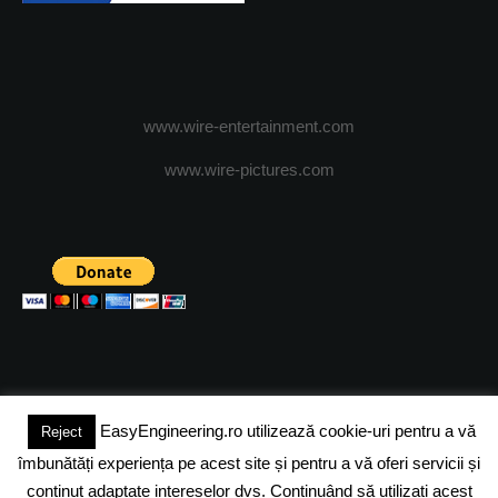
www.wire-entertainment.com
www.wire-pictures.com
EasyEngineering.ro utilizează cookie-uri pentru a vă
Reject
(c) 2024 - FineEngineeringMagazine. All rights reserved.
îmbunătăți experiența pe acest site și pentru a vă oferi servicii și
DESPRE NOI
ADVERTISING
JOBS
DESPRE COOKIES
conținut adaptate intereselor dvs. Continuând să utilizați acest