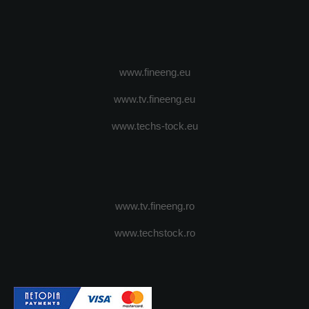
www.fineeng.eu
www.tv.fineeng.eu
www.techs-tock.eu
www.tv.fineeng.ro
www.techstock.ro