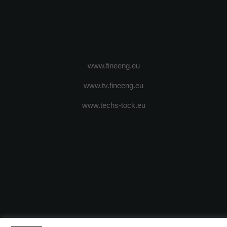
www.fineeng.eu
www.tv.fineeng.eu
www.techs-tock.eu
(c) 2024 - FineEngineeringMagazine. All rights reserved.
DESPRE N