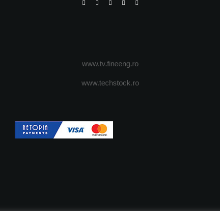
www.tv.fineeng.ro
www.techstock.ro
OI
ADVERTISING
JOBS
DESPRE COOKIES
POLIT