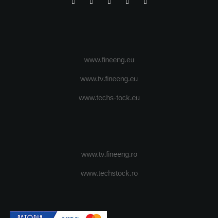
www.fineeng.eu
www.tv.fineeng.eu
www.techs-tock.eu
www.tv.fineeng.ro
www.techstock.ro