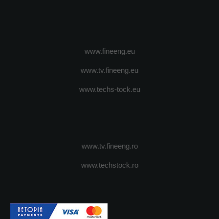
www.fineeng.eu
www.tv.fineeng.eu
www.techs-tock.eu
www.tv.fineeng.ro
www.techstock.ro