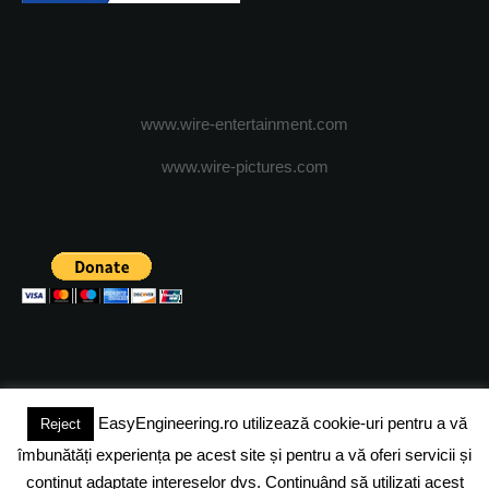
www.wire-entertainment.com
www.wire-pictures.com
EasyEngineering.ro utilizează cookie-uri pentru a vă
Reject
(c) 2024 - FineEngineeringMagazine. All rights reserved.
îmbunătăți experiența pe acest site și pentru a vă oferi servicii și
DESPRE NOI
ADVERTISING
JOBS
DESPRE COOKIES
conținut adaptate intereselor dvs. Continuând să utilizați acest