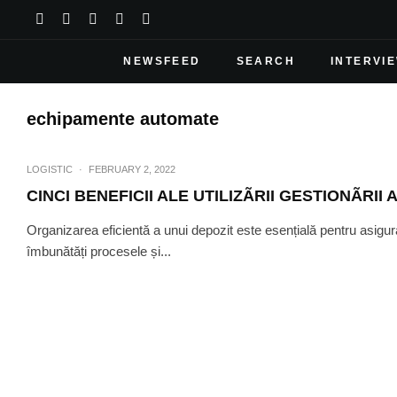
NEWSFEED
SEARCH
INTERVI
echipamente automate
LOGISTIC
·
FEBRUARY 2, 2022
CINCI BENEFICII ALE UTILIZÃRII GESTIONÃRII
Organizarea eficientă a unui depozit este esențială pentru asigur
îmbunătăți procesele și...