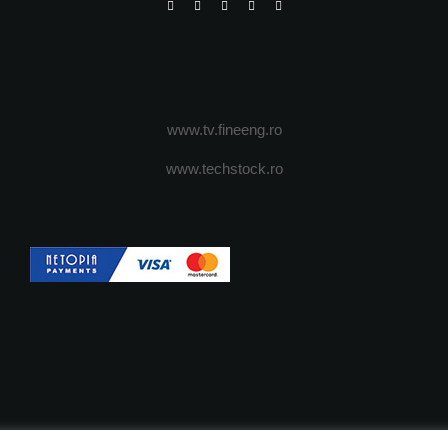
www.tv.fineeng.ro
www.techstock.ro
OI
ADVERTISING
JOBS
DESPRE COOKIES
POLIT