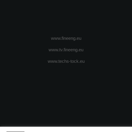
www.fineeng.eu
www.tv.fineeng.eu
www.techs-tock.eu
(c) 2024 - FineEngineeringMagazine. All rights reserved.
DESPRE N