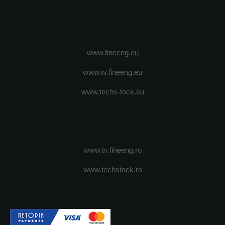
www.fineeng.eu
www.tv.fineeng.eu
www.techs-tock.eu
www.tv.fineeng.ro
www.techstock.ro