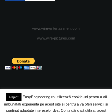
www.wire-entertainment.com
www.wire-pictures.com
EasyEngineering.ro utilizează cookie-uri pentru a vă
Reject
(c) 2024 - FineEngineeringMagazine. All rights reserved.
îmbunătăți experiența pe acest site și pentru a vă oferi servicii și
DESPRE NOI
ADVERTISING
JOBS
DESPRE COOKIES
conținut adaptate intereselor dvs. Continuând să utilizați acest