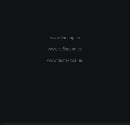
www.fineeng.eu
www.tv.fineeng.eu
www.techs-tock.eu
(c) 2024 - FineEngineeringMagazine. All rights reserved.
DESPRE N