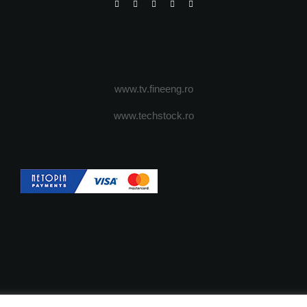
www.tv.fineeng.ro
www.techstock.ro
OI
ADVERTISING
JOBS
DESPRE COOKIES
POLIT