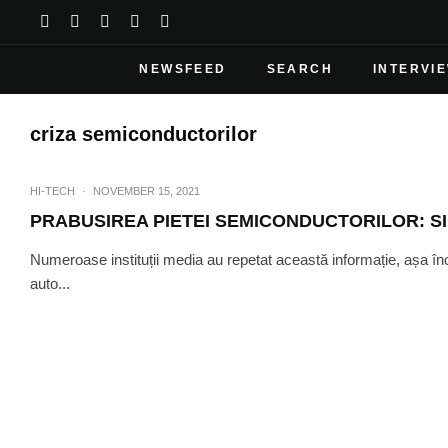
NEWSFEED
SEARCH
INTERVI
criza semiconductorilor
HI-TECH
·
NOVEMBER 15, 2021
PRABUSIREA PIETEI SEMICONDUCTORILOR: SI
Numeroase instituții media au repetat această informație, așa în
auto...