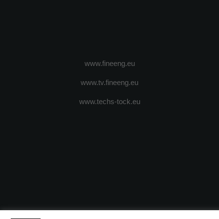
www.fineeng.eu
www.tv.fineeng.eu
www.techs-tock.eu
(c) 2024 - FineEngineeringMagazine. All rights reserved.
DESPRE N