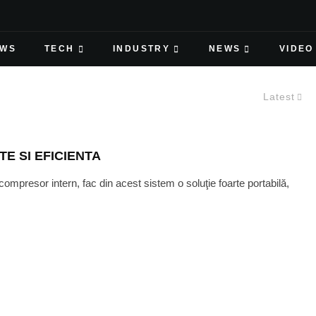
EWS
TECH
INDUSTRY
NEWS
VIDEO
Latest
E SI EFICIENTA
presor intern, fac din acest sistem o soluţie foarte portabilă,