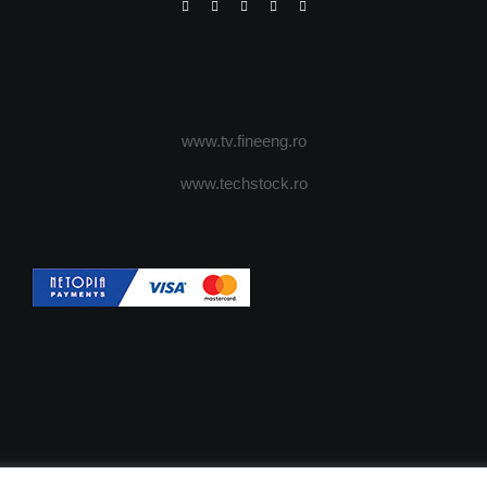
www.tv.fineeng.ro
www.techstock.ro
OI
ADVERTISING
JOBS
DESPRE COOKIES
POLIT