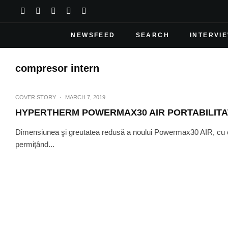
NEWSFEED
SEARCH
INTERVI
compresor intern
COVER STORY
·
MARCH 7, 2019
HYPERTHERM POWERMAX30 AIR PORTABILITAT
Dimensiunea şi greutatea redusă a noului Powermax30 AIR, cu com
permiţând...