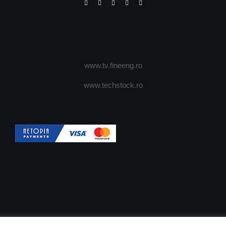
www.tv.fineeng.ro
www.techstock.ro
OI
ADVERTISING
JOBS
DESPRE COOKIES
POLIT