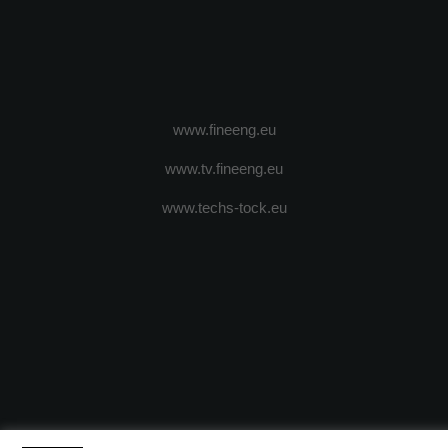
www.fineeng.eu
www.tv.fineeng.eu
www.techs-tock.eu
(c) 2024 - FineEngineeringMagazine. All rights reserved.
DESPRE N