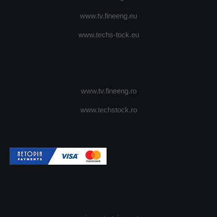
www.tv.fineeng.eu
www.techs-tock.eu
www.tv.fineeng.ro
www.techstock.ro