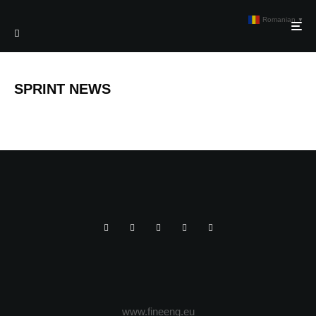
Romanian
▼
SPRINT NEWS
www.fineeng.eu