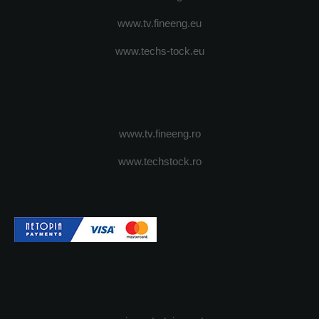
www.tv.fineeng.eu
www.techs-tock.eu
www.tv.fineeng.ro
www.techstock.ro