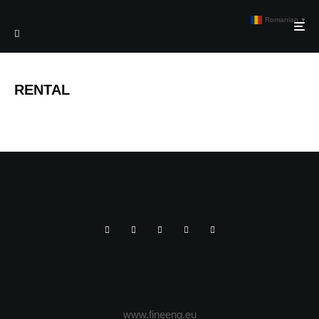
Romanian
▼
RENTAL
www.fineeng.eu