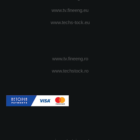
www.tv.fineeng.eu
www.techs-tock.eu
www.tv.fineeng.ro
www.techstock.ro