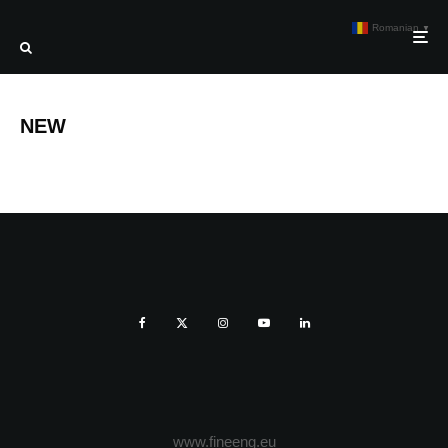
Romanian
▼
NEW
www.fineeng.eu