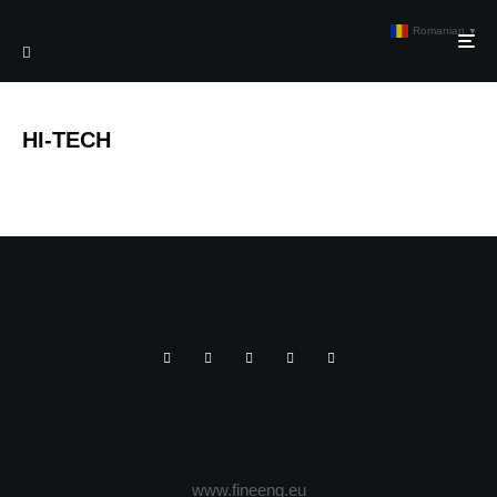
Romanian
▼
HI-TECH
www.fineeng.eu