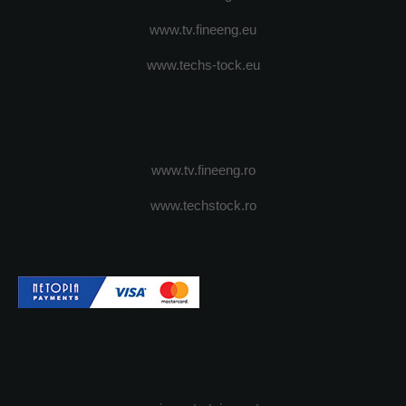
www.tv.fineeng.eu
www.techs-tock.eu
www.tv.fineeng.ro
www.techstock.ro