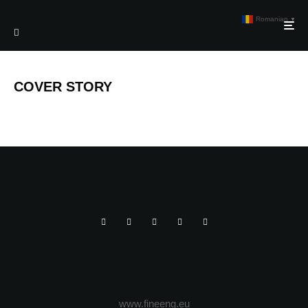
Romanian
▼
COVER STORY
www.fineeng.eu