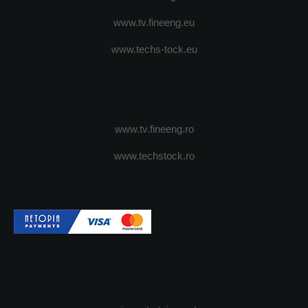
www.tv.fineeng.eu
www.techs-tock.eu
www.tv.fineeng.ro
www.techstock.ro