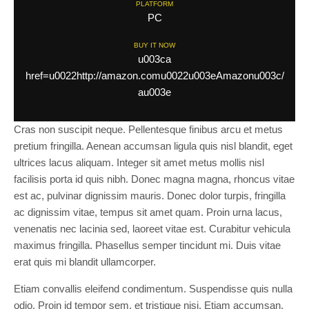
PLATFORM
PC
BUY IT NOW
u003ca
href=u0022http://amazon.comu0022u003eAmazonu003c/
au003e
Cras non suscipit neque. Pellentesque finibus arcu et metus
pretium fringilla. Aenean accumsan ligula quis nisl blandit, eget
ultrices lacus aliquam. Integer sit amet metus mollis nisl
facilisis porta id quis nibh. Donec magna magna, rhoncus vitae
est ac, pulvinar dignissim mauris. Donec dolor turpis, fringilla
ac dignissim vitae, tempus sit amet quam. Proin urna lacus,
venenatis nec lacinia sed, laoreet vitae est. Curabitur vehicula
maximus fringilla. Phasellus semper tincidunt mi. Duis vitae
erat quis mi blandit ullamcorper.
Etiam convallis eleifend condimentum. Suspendisse quis nulla
odio. Proin id tempor sem, et tristique nisi. Etiam accumsan,