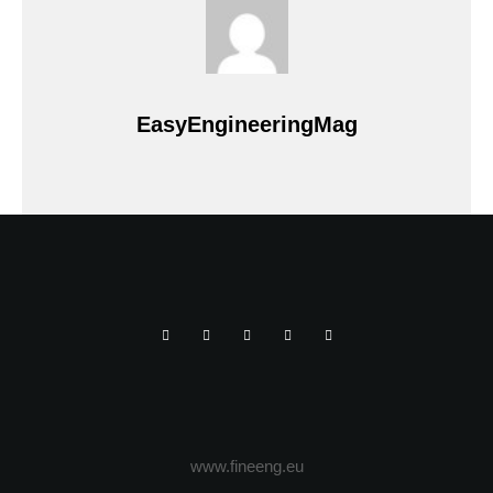
EasyEngineeringMag
www.fineeng.eu