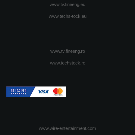
www.tv.fineeng.eu
www.techs-tock.eu
www.tv.fineeng.ro
www.techstock.ro
www.wire-entertainment.com