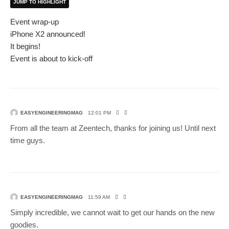
JUMP TO HIGHLIGHT
Event wrap-up
iPhone X2 announced!
It begins!
Event is about to kick-off
EASYENGINEERINGMAG
12:01 PM
From all the team at Zeentech, thanks for joining us! Until next
time guys.
EASYENGINEERINGMAG
11:59 AM
Simply incredible, we cannot wait to get our hands on the new
goodies.