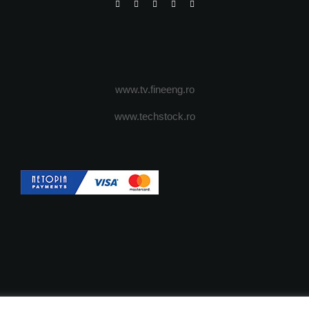
www.tv.fineeng.ro
www.techstock.ro
OI
ADVERTISING
JOBS
DESPRE COOKIES
POLIT