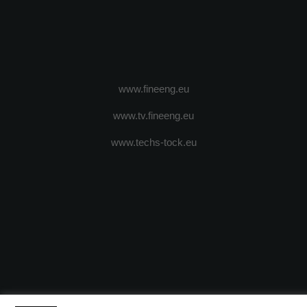
www.fineeng.eu
www.tv.fineeng.eu
www.techs-tock.eu
(c) 2024 - FineEngineeringMagazine. All rights reserved.
DESPRE N