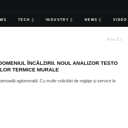
EWS
TECH
INDUSTRY
NEWS
VIDEO
A to Z
 DOMENIUL ÎNCĂLZIRII. NOUL ANALIZOR TESTO
ELOR TERMICE MURALE
 perioadă aglomerată. Cu multe solicitări de reglaje și service la