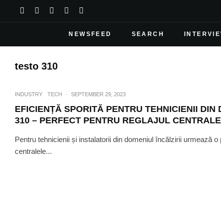
NEWSFEED
SEARCH
INTERVI
testo 310
INDUSTRY
TECH
·
SEPTEMBER 29, 2023
EFICIENȚĂ SPORITĂ PENTRU TEHNICIENII DIN
310 – PERFECT PENTRU REGLAJUL CENTRAL
Pentru tehnicienii și instalatorii din domeniul încălzirii urmează o
centralele...