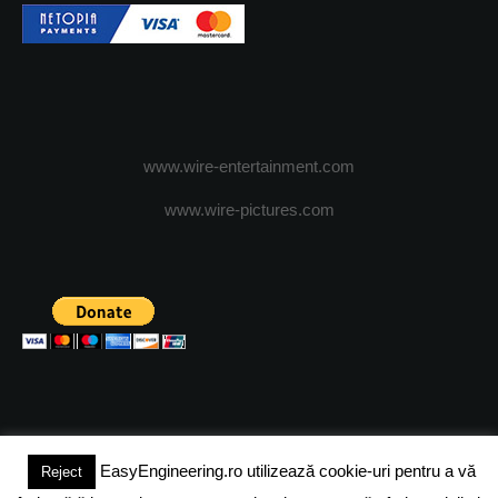
www.wire-entertainment.com
www.wire-pictures.com
EasyEngineering.ro utilizează cookie-uri pentru a vă
Reject
(c) 2024 - FineEngineeringMagazine. All rights reserved.