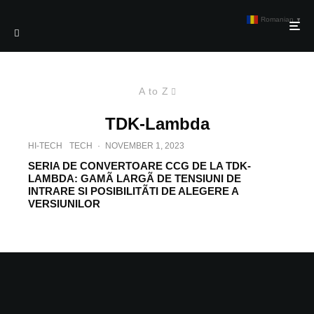
Romanian
▼
A to Z
TDK-Lambda
HI-TECH
TECH
·
NOVEMBER 1, 2023
SERIA DE CONVERTOARE CCG DE LA TDK-
LAMBDA: GAMÃ LARGÃ DE TENSIUNI DE
INTRARE SI POSIBILITÃTI DE ALEGERE A
VERSIUNILOR