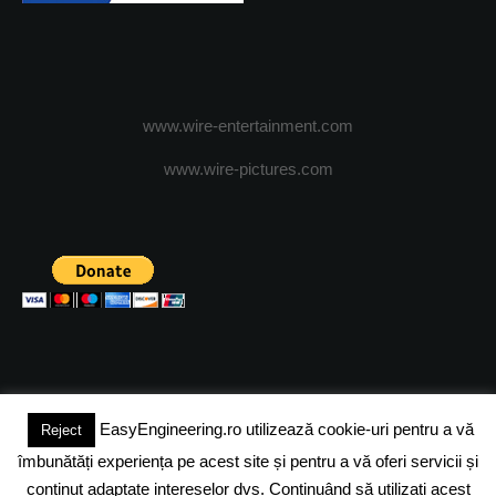
www.wire-entertainment.com
www.wire-pictures.com
EasyEngineering.ro utilizează cookie-uri pentru a vă
Reject
(c) 2024 - FineEngineeringMagazine. All rights reserved.
îmbunătăți experiența pe acest site și pentru a vă oferi servicii și
DESPRE NOI
ADVERTISING
JOBS
DESPRE COOKIES
conținut adaptate intereselor dvs. Continuând să utilizați acest