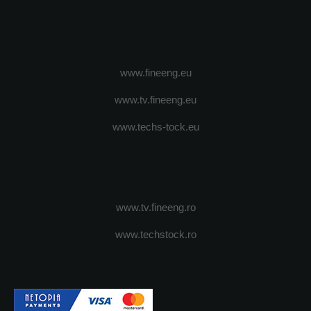
www.fineeng.eu
www.tv.fineeng.eu
www.techs-tock.eu
www.tv.fineeng.ro
www.techstock.ro